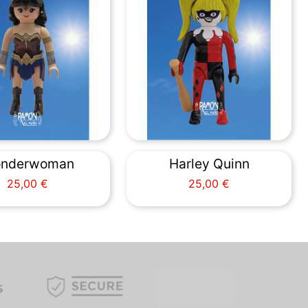
nderwoman
Harley Quinn
Precio
Precio
25,00 €
25,00 €