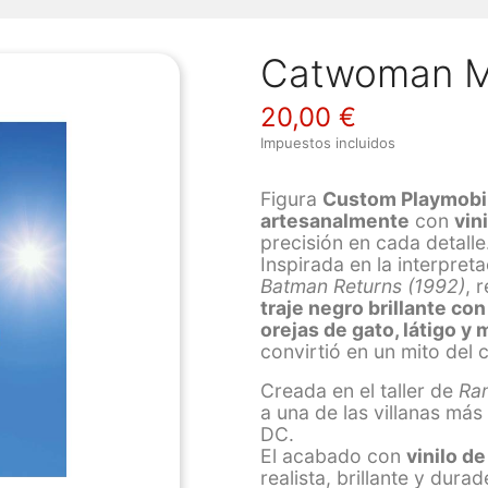
Catwoman Mic
20,00 €
Impuestos incluidos
Figura
Custom Playmobi
artesanalmente
con
vin
precisión en cada detalle
Inspirada en la interpret
Batman Returns (1992)
, 
traje negro brillante co
orejas de gato, látigo y
convirtió en un mito del c
Creada en el taller de
Ra
a una de las villanas más
DC.
El acabado con
vinilo de
realista, brillante y dura