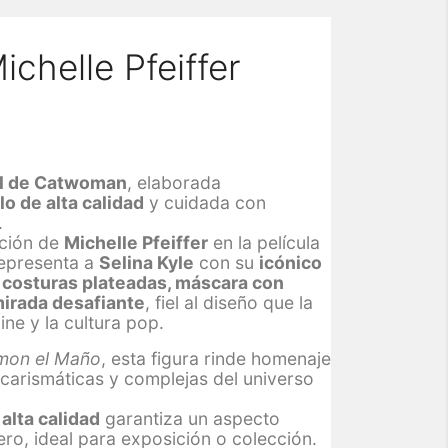
helle Pfeiffer
l de Catwoman
, elaborada
ilo de alta calidad
y cuidada con
.
ación de
Michelle Pfeiffer
en la película
representa a
Selina Kyle
con su
icónico
n costuras plateadas, máscara con
 mirada desafiante
, fiel al diseño que la
ine y la cultura pop.
mon el Maño
, esta figura rinde homenaje
 carismáticas y complejas del universo
 alta calidad
garantiza un aspecto
dero, ideal para exposición o colección.