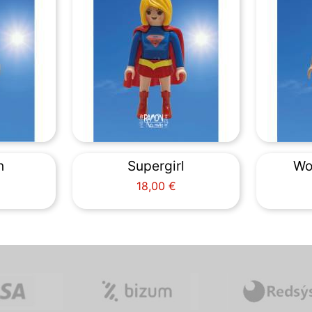
n
Supergirl
Wo
Precio
18,00 €