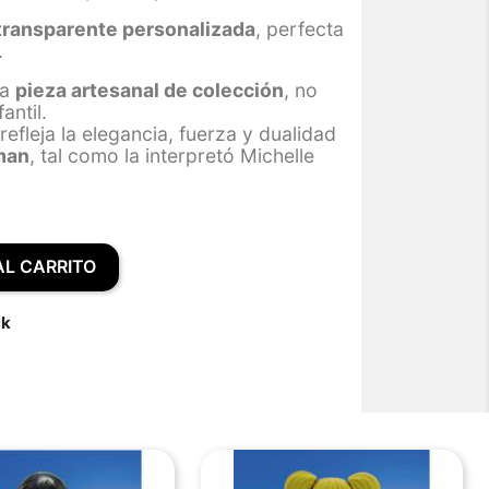
transparente personalizada
, perfecta
.
na
pieza artesanal de colección
, no
antil.
refleja la elegancia, fuerza y dualidad
man
, tal como la interpretó Michelle
AL CARRITO
ck