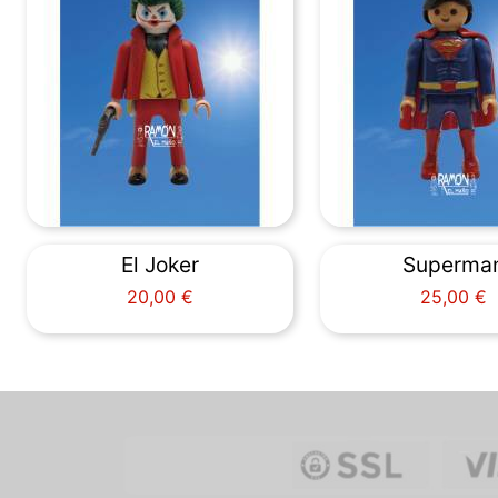
El Joker
Superma
Precio
Precio
20,00 €
25,00 €