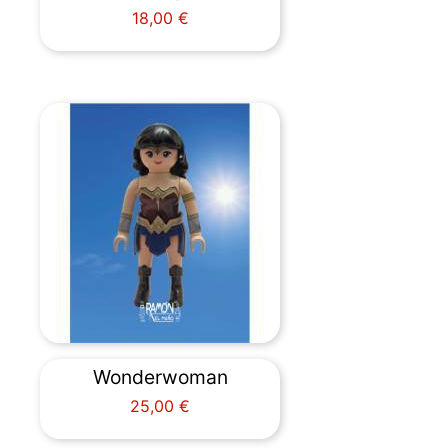
Precio
18,00 €
Wonderwoman
Precio
25,00 €