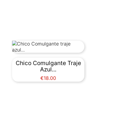
Chico Comulgante Traje
Azul...
Price
€18.00