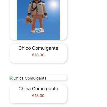
Chico Comulgante
Price
€18.00
Chica Comulganta
Price
€18.00