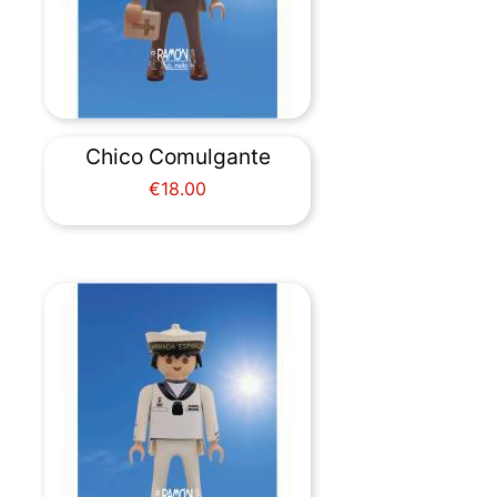
Chico Comulgante
Price
€18.00