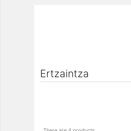
Ertzaintza
There are 4 products.