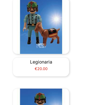
Legionaria
Price
€20.00