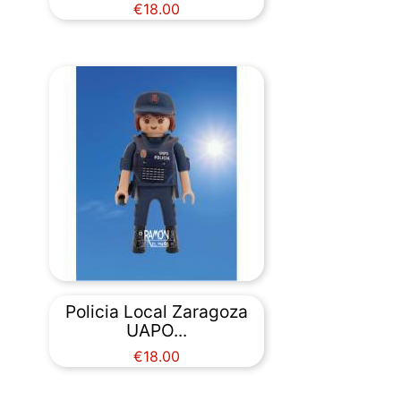
Price
€18.00
Policia Local Zaragoza
UAPO...
Price
€18.00