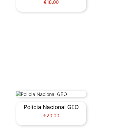
Price
€18.00
Policia Nacional GEO
Price
€20.00