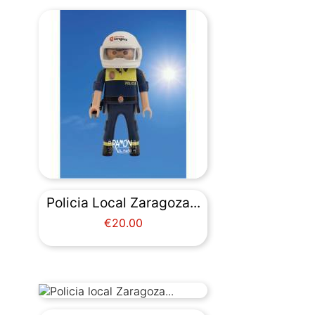
Policia Local Zaragoza...
Price
€20.00