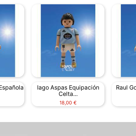
 Española
Iago Aspas Equipación
Raul Go
Celta...
Precio
18,00 €