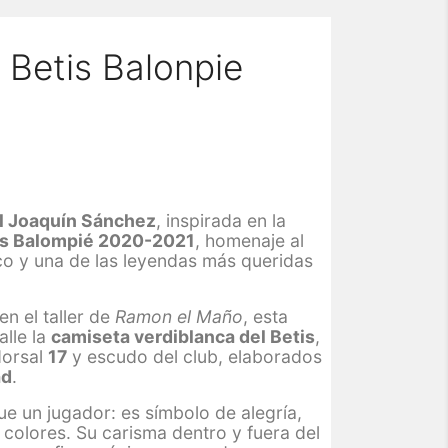
 Betis Balonpie
l Joaquín Sánchez
, inspirada en la
tis Balompié 2020-2021
, homenaje al
co y una de las leyendas más queridas
en el taller de
Ramon el Maño
, esta
alle la
camiseta verdiblanca del Betis
,
dorsal
17
y escudo del club, elaborados
ad
.
 un jugador: es símbolo de alegría,
s colores. Su carisma dentro y fuera del