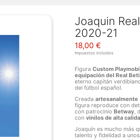
Joaquin Real
2020-21
18,00 €
Impuestos incluidos
Figura
Custom Playmobi
equipación del Real Be
eterno capitán verdiblan
del fútbol español.
Creada
artesanalmente
figura reproduce con det
con patrocinio
Betway
, 
con
vinilos de alta calid
Joaquín es mucho más que
talento y fidelidad a uno