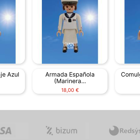
je Azul
Armada Española
Comul
(Marinera...
Precio
18,00 €