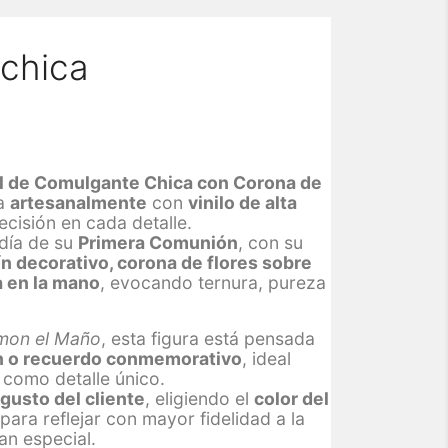
chica
 de Comulgante Chica con Corona de
da
artesanalmente
con
vinilo de alta
cisión en cada detalle.
 día de su
Primera Comunión
, con su
jín decorativo, corona de flores sobre
a en la mano
, evocando ternura, pureza
mon el Maño
, esta figura está pensada
ón o recuerdo conmemorativo
, ideal
 como detalle único.
 gusto del cliente
, eligiendo el
color del
 para reflejar con mayor fidelidad a la
an especial.