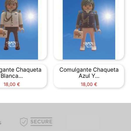
gante Chaqueta
Comulgante Chaqueta
Blanca...
Azul Y...
Precio
Precio
18,00 €
18,00 €