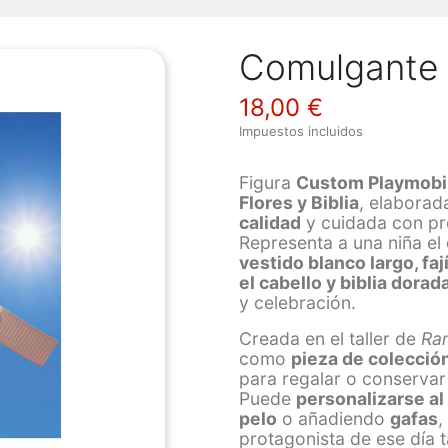
Comulgante 
18,00 €
Impuestos incluidos
Figura
Custom Playmobil
Flores y Biblia
, elabora
calidad
y cuidada con pre
Representa a una niña el
vestido blanco largo, fa
el cabello y biblia dorad
y celebración.
Creada en el taller de
Ra
como
pieza de colecci
para regalar o conservar
Puede
personalizarse al
pelo
o añadiendo
gafas
,
protagonista de ese día t