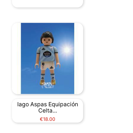
Iago Aspas Equipación
Celta...
Price
€18.00